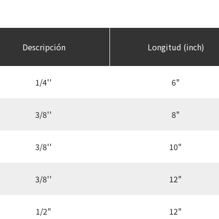
Descripción
Longitud (inch)
1/4''
6"
3/8''
8"
3/8''
10"
3/8''
12"
1/2"
12"