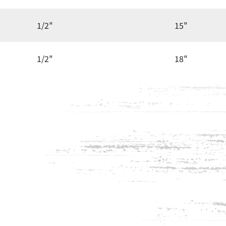
1/2"
15"
1/2"
18"